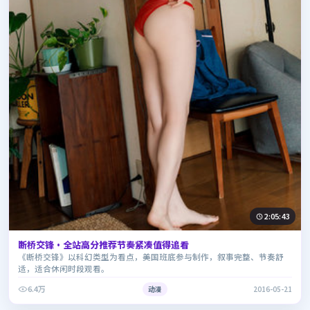
2:05:43
断桥交锋·全站高分推荐节奏紧凑值得追看
《断桥交锋》以科幻类型为看点，美国班底参与制作，叙事完整、节奏舒
适，适合休闲时段观看。
6.4万
动漫
2016-05-21