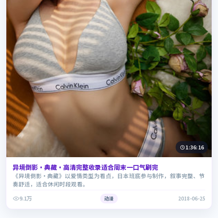
1:36:16
异境倒影·典藏·高清完整收录适合周末一口气刷完
《异境倒影·典藏》以爱情类型为看点，日本班底参与制作，叙事完整、节
奏舒适，适合休闲时段观看。
9.1万
动漫
2018-06-25