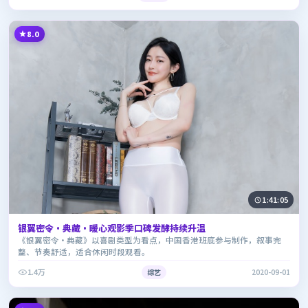
8.0
1:41:05
银翼密令·典藏·暖心观影季口碑发酵持续升温
《银翼密令·典藏》以喜剧类型为看点，中国香港班底参与制作，叙事完
整、节奏舒适，适合休闲时段观看。
1.4万
综艺
2020-09-01