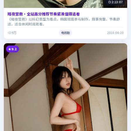
2:13:07
暗夜营救·全站高分推荐节奏紧凑值得追看
《暗夜营救》以科幻类型为看点，韩国班底参与制作，叙事完整、节奏舒
适，适合休闲时段观看。
9万
电视剧
2018-04-20
9.2