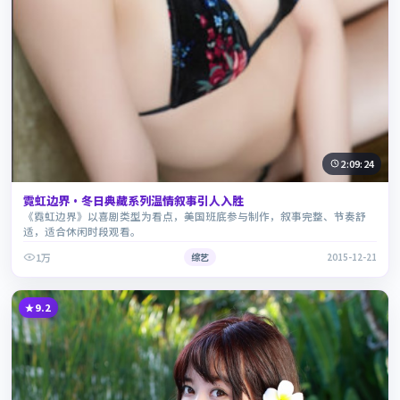
2:09:24
霓虹边界·冬日典藏系列温情叙事引人入胜
《霓虹边界》以喜剧类型为看点，美国班底参与制作，叙事完整、节奏舒
适，适合休闲时段观看。
1万
综艺
2015-12-21
9.2