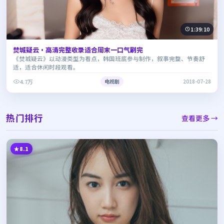
1:39:10
焚城疑云·高清完整收录适合周末一口气刷完
《焚城疑云》以动漫类型为看点，韩国班底参与制作，叙事完整、节奏舒
适，适合休闲时段观看。
4.7万
电视剧
2018-07-28
热门排行
查看更多 →
8.1