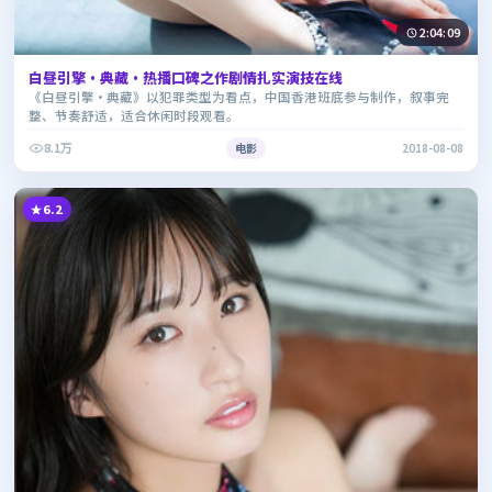
2:04:09
白昼引擎·典藏·热播口碑之作剧情扎实演技在线
《白昼引擎·典藏》以犯罪类型为看点，中国香港班底参与制作，叙事完
整、节奏舒适，适合休闲时段观看。
8.1万
电影
2018-08-08
6.2