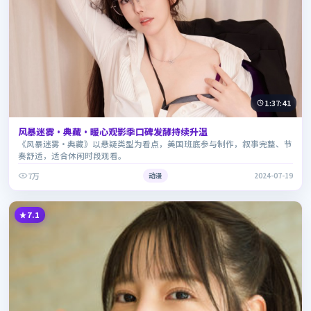
1:37:41
风暴迷雾·典藏·暖心观影季口碑发酵持续升温
《风暴迷雾·典藏》以悬疑类型为看点，美国班底参与制作，叙事完整、节
奏舒适，适合休闲时段观看。
7万
动漫
2024-07-19
7.1