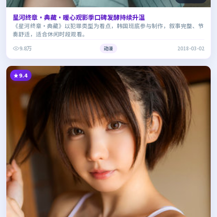
星河终章·典藏·暖心观影季口碑发酵持续升温
《星河终章·典藏》以犯罪类型为看点，韩国班底参与制作，叙事完整、节
奏舒适，适合休闲时段观看。
9.8万
动漫
2018-03-02
9.4