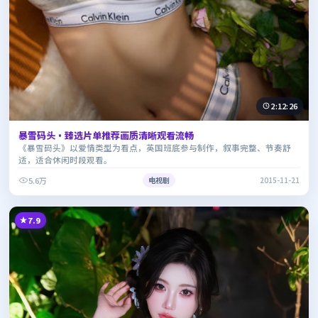
2:12:26
暴雪码头·臻选片单推荐画质清晰观看流畅
《暴雪码头》以爱情类型为看点，英国班底参与制作，叙事完整、节奏舒
适，适合休闲时段观看。
5.6万
电视剧
2015-11-21
7.9