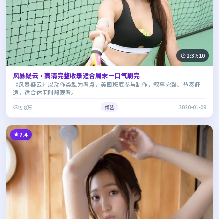
2:37:10
风暴疑云·高清完整收录适合周末一口气刷完
《风暴疑云》以动作类型为看点，美国班底参与制作，叙事完整、节奏舒
适，适合休闲时段观看。
9.8万
综艺
2020-01-09
7.4