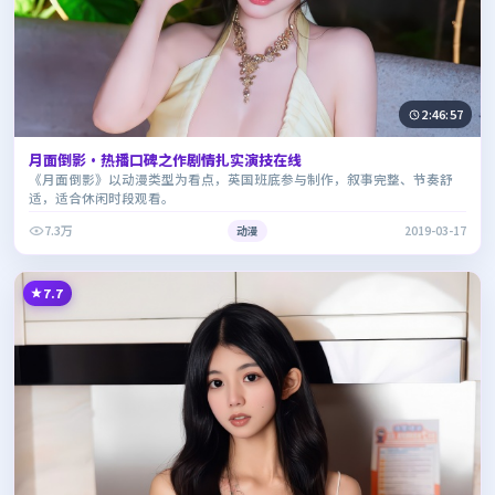
2:46:57
月面倒影·热播口碑之作剧情扎实演技在线
《月面倒影》以动漫类型为看点，英国班底参与制作，叙事完整、节奏舒
适，适合休闲时段观看。
7.3万
动漫
2019-03-17
7.7