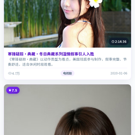
2:14:36
寒锋疑踪·典藏·冬日典藏系列温情叙事引人入胜
《寒锋疑踪·典藏》以动作类型为看点，美国班底参与制作，叙事完整、节
奏舒适，适合休闲时段观看。
4.7万
电视剧
2020-02-06
7.5